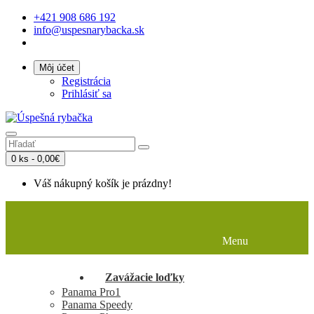
+421 908 686 192
info@uspesnarybacka.sk
Môj účet
Registrácia
Prihlásiť sa
0 ks - 0,00€
Váš nákupný košík je prázdny!
Úvod
Zavážacie loďky
Príslušenstvo
Panama Pro1
Servis a požičovňa
Panama Speedy
Menu
Galéria
Panama Phantom
O našich produktoch
Kontakty
Zavážacie loďky
Panama Pro1
Panama Speedy