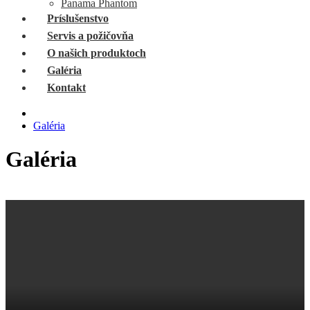
Panama Phantom
Príslušenstvo
Servis a požičovňa
O našich produktoch
Galéria
Kontakt
Galéria
Galéria