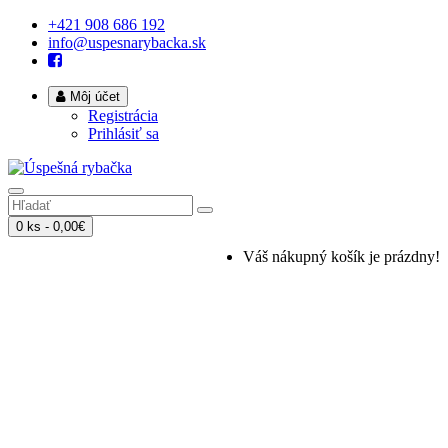
+421 908 686 192
info@uspesnarybacka.sk
Môj účet
Registrácia
Prihlásiť sa
0 ks - 0,00€
Váš nákupný košík je prázdny!
Úvod
Zavážacie loďky
Príslušenstvo
Servis a požičovňa
Galéria
O našich produktoch